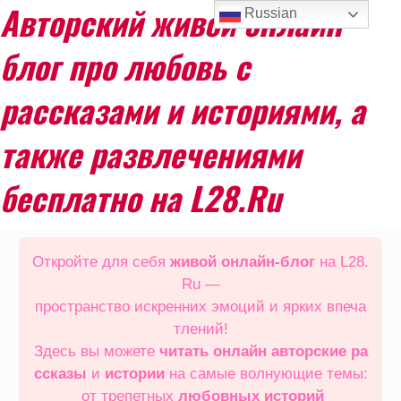
Авторский живой онлайн
Russian
блог про любовь с
рассказами и историями, а
также развлечениями
бесплатно на L28.Ru
Перейти
к
Откройте для себя
живой онлайн‑блог
на L28.
содержимому
Ru —
пространство искренних эмоций и ярких впеча
тлений!
Здесь вы можете
читать онлайн
авторские ра
ссказы
и
истории
на самые волнующие темы:
от трепетных
любовных историй