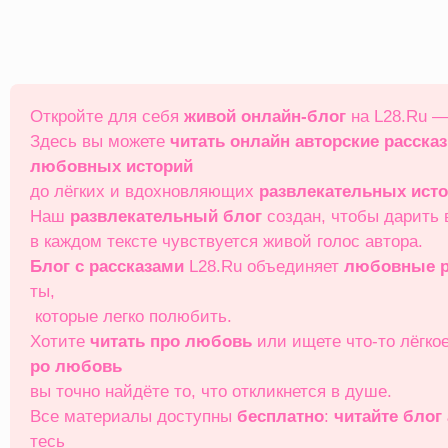
Перейти
к
содержимому
Откройте для себя
живой онлайн‑блог
на L28.Ru —
Здесь вы можете
читать онлайн
авторские расска
любовных историй
до лёгких и вдохновляющих
развлекательных ист
Наш
развлекательный блог
создан, чтобы дарить
в каждом тексте чувствуется живой голос автора.
Блог с рассказами
L28.Ru объединяет
любовные р
ты,
которые легко полюбить.
Хотите
читать про любовь
или ищете что‑то лёгко
ро любовь
вы точно найдёте то, что откликнется в душе.
Все материалы доступны
бесплатно
:
читайте блог
тесь