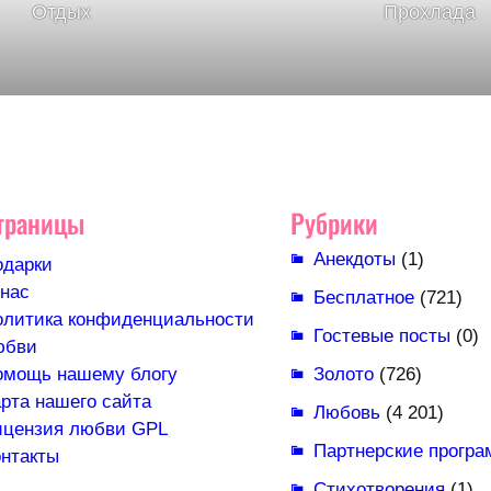
Отдых
Прохлада
траницы
Рубрики
Анекдоты
(1)
одарки
нас
Бесплатное
(721)
олитика конфиденциальности
Гостевые посты
(0)
юбви
омощь нашему блогу
Золото
(726)
рта нашего сайта
Любовь
(4 201)
ицензия любви GPL
Партнерские прогр
нтакты
Стихотворения
(1)