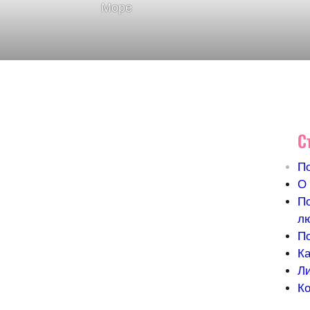
Море
С
П
О 
П
л
П
Ка
Л
Ко