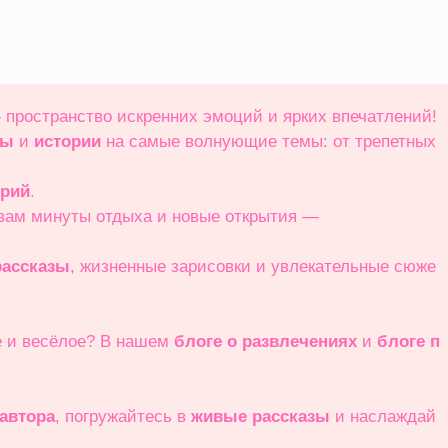
 пространство искренних эмоций и ярких впечатлений!
зы
и
истории
на самые волнующие темы: от трепетных
орий
.
 вам минуты отдыха и новые открытия —
ассказы
, жизненные зарисовки и увлекательные сюже
е и весёлое? В нашем
блоге о развлечениях
и
блоге п
 автора
, погружайтесь в
живые рассказы
и наслаждай