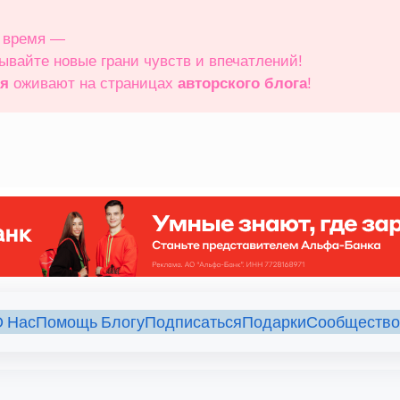
е время —
рывайте новые грани чувств и впечатлений!
ия
оживают на страницах
авторского блога
!
 Нас
Помощь Блогу
Подписаться
Подарки
Сообщество