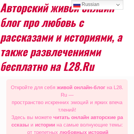
Авторский живой онлайн
Russian
блог про любовь с
рассказами и историями, а
также развлечениями
бесплатно на L28.Ru
Перейти
к
Откройте для себя
живой онлайн‑блог
на L28.
содержимому
Ru —
пространство искренних эмоций и ярких впеча
тлений!
Здесь вы можете
читать онлайн
авторские ра
ссказы
и
истории
на самые волнующие темы:
от трепетных
любовных историй