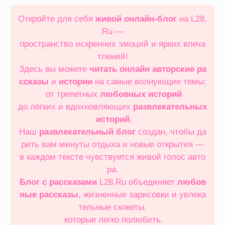
Перейти
к
Откройте для себя
живой онлайн‑блог
на L28.
содержимому
Ru —
пространство искренних эмоций и ярких впеча
тлений!
Здесь вы можете
читать онлайн
авторские ра
ссказы
и
истории
на самые волнующие темы:
от трепетных
любовных историй
до лёгких и вдохновляющих
развлекательных
историй
.
Наш
развлекательный блог
создан, чтобы да
рить вам минуты отдыха и новые открытия —
в каждом тексте чувствуется живой голос авто
ра.
Блог с рассказами
L28.Ru объединяет
любов
ные рассказы
, жизненные зарисовки и увлека
тельные сюжеты,
которые легко полюбить.