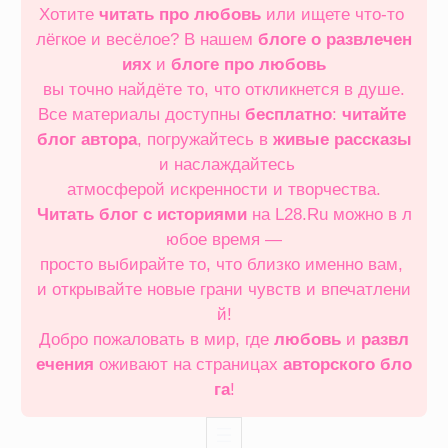
Хотите
читать про любовь
или ищете что‑то
лёгкое и весёлое? В нашем
блоге о развлечен
иях
и
блоге про любовь
вы точно найдёте то, что откликнется в душе.
Все материалы доступны
бесплатно
:
читайте
блог автора
, погружайтесь в
живые рассказы
и наслаждайтесь
атмосферой искренности и творчества.
Читать блог с историями
на L28.Ru можно в л
юбое время —
просто выбирайте то, что близко именно вам,
и открывайте новые грани чувств и впечатлени
й!
Добро пожаловать в мир, где
любовь
и
развл
ечения
оживают на страницах
авторского бло
га
!