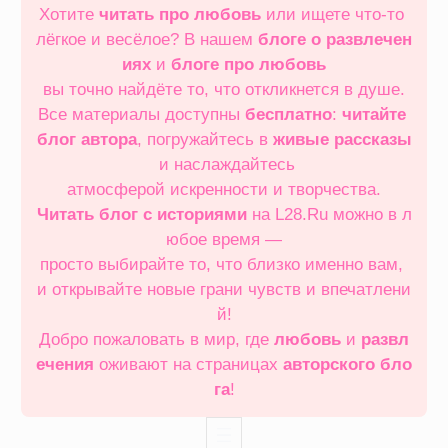
Хотите
читать про любовь
или ищете что‑то
лёгкое и весёлое? В нашем
блоге о развлечен
иях
и
блоге про любовь
вы точно найдёте то, что откликнется в душе.
Все материалы доступны
бесплатно
:
читайте
блог автора
, погружайтесь в
живые рассказы
и наслаждайтесь
атмосферой искренности и творчества.
Читать блог с историями
на L28.Ru можно в л
юбое время —
просто выбирайте то, что близко именно вам,
и открывайте новые грани чувств и впечатлени
й!
Добро пожаловать в мир, где
любовь
и
развл
ечения
оживают на страницах
авторского бло
га
!