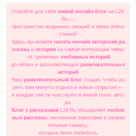
Перейти
к
Откройте для себя
живой онлайн‑блог
на L28.
содержимому
Ru —
пространство искренних эмоций и ярких впеча
тлений!
Здесь вы можете
читать онлайн
авторские ра
ссказы
и
истории
на самые волнующие темы:
от трепетных
любовных историй
до лёгких и вдохновляющих
развлекательных
историй
.
Наш
развлекательный блог
создан, чтобы да
рить вам минуты отдыха и новые открытия —
в каждом тексте чувствуется живой голос авто
ра.
Блог с рассказами
L28.Ru объединяет
любов
ные рассказы
, жизненные зарисовки и увлека
тельные сюжеты,
которые легко полюбить.