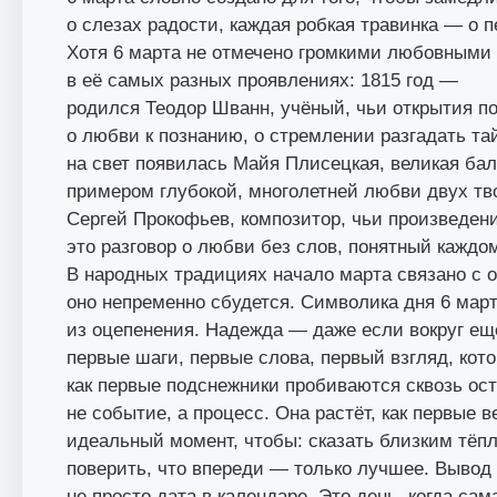
о слезах радости, каждая робкая травинка — о 
Хотя 6 марта не отмечено громкими любовными
в её самых разных проявлениях: 1815 год —
родился Теодор Шванн, учёный, чьи открытия по
о любви к познанию, о стремлении разгадать та
на свет появилась Майя Плисецкая, великая б
примером глубокой, многолетней любви двух тво
Сергей Прокофьев, композитор, чьи произведен
это разговор о любви без слов, понятный каждом
В народных традициях начало марта связано с 
оно непременно сбудется. Символика дня 6 март
из оцепенения. Надежда — даже если вокруг ещ
первые шаги, первые слова, первый взгляд, кот
как первые подснежники пробиваются сквозь ост
не событие, а процесс. Она растёт, как первые 
идеальный момент, чтобы: сказать близким тёплы
поверить, что впереди — только лучшее. Вывод
не просто дата в календаре. Это день, когда са