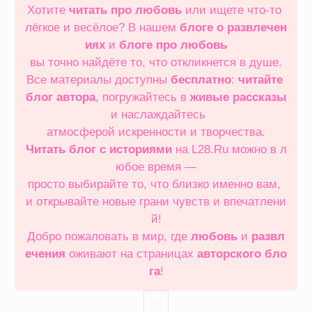
Хотите
читать про любовь
или ищете что‑то
лёгкое и весёлое? В нашем
блоге о развлечен
иях
и
блоге про любовь
вы точно найдёте то, что откликнется в душе.
Все материалы доступны
бесплатно
:
читайте
блог автора
, погружайтесь в
живые рассказы
и наслаждайтесь
атмосферой искренности и творчества.
Читать блог с историями
на L28.Ru можно в л
юбое время —
просто выбирайте то, что близко именно вам,
и открывайте новые грани чувств и впечатлени
й!
Добро пожаловать в мир, где
любовь
и
развл
ечения
оживают на страницах
авторского бло
га
!