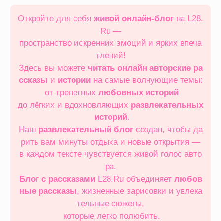
Перейти
к
Откройте для себя
живой онлайн‑блог
на L28.
содержимому
Ru —
пространство искренних эмоций и ярких впеча
тлений!
Здесь вы можете
читать онлайн
авторские ра
ссказы
и
истории
на самые волнующие темы:
от трепетных
любовных историй
до лёгких и вдохновляющих
развлекательных
историй
.
Наш
развлекательный блог
создан, чтобы да
рить вам минуты отдыха и новые открытия —
в каждом тексте чувствуется живой голос авто
ра.
Блог с рассказами
L28.Ru объединяет
любов
ные рассказы
, жизненные зарисовки и увлека
тельные сюжеты,
которые легко полюбить.