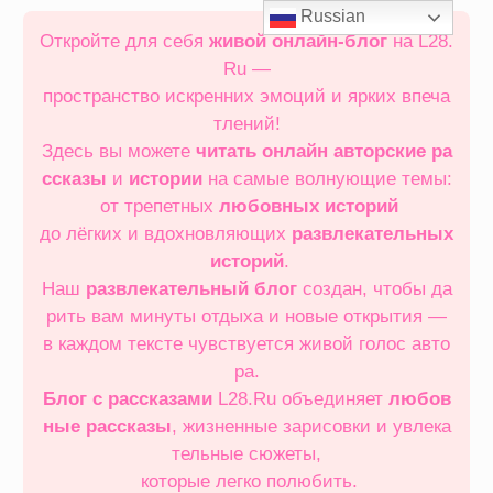
Перейти
Russian
к
Откройте для себя
живой онлайн‑блог
на L28.
содержимому
Ru —
пространство искренних эмоций и ярких впеча
тлений!
Здесь вы можете
читать онлайн
авторские ра
ссказы
и
истории
на самые волнующие темы:
от трепетных
любовных историй
до лёгких и вдохновляющих
развлекательных
историй
.
Наш
развлекательный блог
создан, чтобы да
рить вам минуты отдыха и новые открытия —
в каждом тексте чувствуется живой голос авто
ра.
Блог с рассказами
L28.Ru объединяет
любов
ные рассказы
, жизненные зарисовки и увлека
тельные сюжеты,
которые легко полюбить.