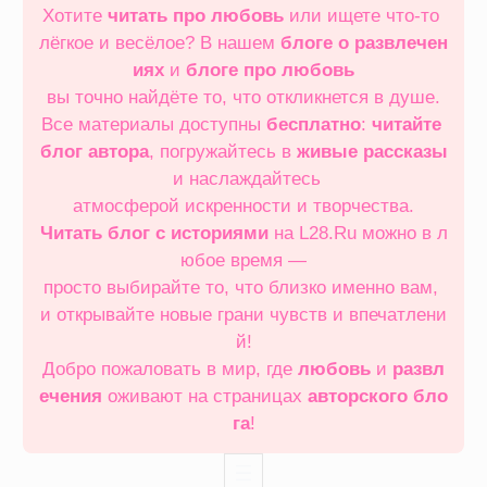
Хотите
читать про любовь
или ищете что‑то
лёгкое и весёлое? В нашем
блоге о развлечен
иях
и
блоге про любовь
вы точно найдёте то, что откликнется в душе.
Все материалы доступны
бесплатно
:
читайте
блог автора
, погружайтесь в
живые рассказы
и наслаждайтесь
атмосферой искренности и творчества.
Читать блог с историями
на L28.Ru можно в л
юбое время —
просто выбирайте то, что близко именно вам,
и открывайте новые грани чувств и впечатлени
й!
Добро пожаловать в мир, где
любовь
и
развл
ечения
оживают на страницах
авторского бло
га
!