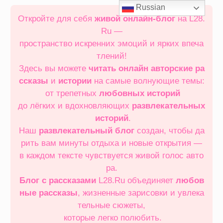
Перейти
Russian
к
Откройте для себя
живой онлайн‑блог
на L28.
содержимому
Ru —
пространство искренних эмоций и ярких впеча
тлений!
Здесь вы можете
читать онлайн
авторские ра
ссказы
и
истории
на самые волнующие темы:
от трепетных
любовных историй
до лёгких и вдохновляющих
развлекательных
историй
.
Наш
развлекательный блог
создан, чтобы да
рить вам минуты отдыха и новые открытия —
в каждом тексте чувствуется живой голос авто
ра.
Блог с рассказами
L28.Ru объединяет
любов
ные рассказы
, жизненные зарисовки и увлека
тельные сюжеты,
которые легко полюбить.