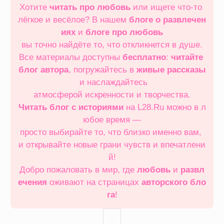
Хотите
читать про любовь
или ищете что‑то
лёгкое и весёлое? В нашем
блоге о развлечен
иях
и
блоге про любовь
вы точно найдёте то, что откликнется в душе.
Все материалы доступны
бесплатно
:
читайте
блог автора
, погружайтесь в
живые рассказы
и наслаждайтесь
атмосферой искренности и творчества.
Читать блог с историями
на L28.Ru можно в л
юбое время —
просто выбирайте то, что близко именно вам,
и открывайте новые грани чувств и впечатлени
й!
Добро пожаловать в мир, где
любовь
и
развл
ечения
оживают на страницах
авторского бло
га
!