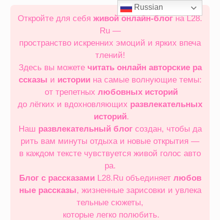
Перейти
Russian
к
Откройте для себя
живой онлайн‑блог
на L28.
содержимому
Ru —
пространство искренних эмоций и ярких впеча
тлений!
Здесь вы можете
читать онлайн
авторские ра
ссказы
и
истории
на самые волнующие темы:
от трепетных
любовных историй
до лёгких и вдохновляющих
развлекательных
историй
.
Наш
развлекательный блог
создан, чтобы да
рить вам минуты отдыха и новые открытия —
в каждом тексте чувствуется живой голос авто
ра.
Блог с рассказами
L28.Ru объединяет
любов
ные рассказы
, жизненные зарисовки и увлека
тельные сюжеты,
которые легко полюбить.