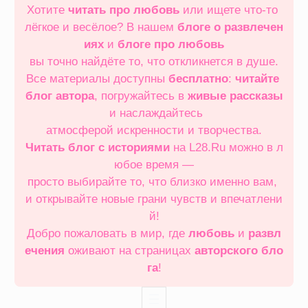
Хотите
читать про любовь
или ищете что‑то
лёгкое и весёлое? В нашем
блоге о развлечен
иях
и
блоге про любовь
вы точно найдёте то, что откликнется в душе.
Все материалы доступны
бесплатно
:
читайте
блог автора
, погружайтесь в
живые рассказы
и наслаждайтесь
атмосферой искренности и творчества.
Читать блог с историями
на L28.Ru можно в л
юбое время —
просто выбирайте то, что близко именно вам,
и открывайте новые грани чувств и впечатлени
й!
Добро пожаловать в мир, где
любовь
и
развл
ечения
оживают на страницах
авторского бло
га
!