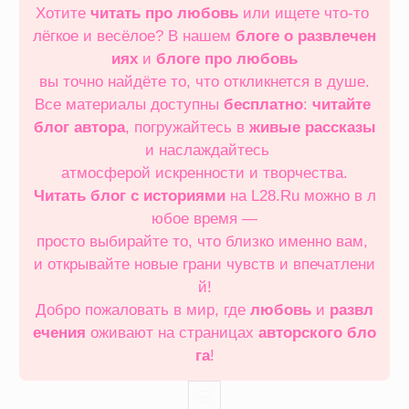
Хотите
читать про любовь
или ищете что‑то
лёгкое и весёлое? В нашем
блоге о развлечен
иях
и
блоге про любовь
вы точно найдёте то, что откликнется в душе.
Все материалы доступны
бесплатно
:
читайте
блог автора
, погружайтесь в
живые рассказы
и наслаждайтесь
атмосферой искренности и творчества.
Читать блог с историями
на L28.Ru можно в л
юбое время —
просто выбирайте то, что близко именно вам,
и открывайте новые грани чувств и впечатлени
й!
Добро пожаловать в мир, где
любовь
и
развл
ечения
оживают на страницах
авторского бло
га
!