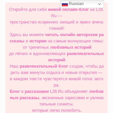
Перейти
Russian
к
Откройте для себя
живой онлайн‑блог
на L28.
содержимому
Ru —
пространство искренних эмоций и ярких впеча
тлений!
Здесь вы можете
читать онлайн
авторские ра
ссказы
и
истории
на самые волнующие темы:
от трепетных
любовных историй
до лёгких и вдохновляющих
развлекательных
историй
.
Наш
развлекательный блог
создан, чтобы да
рить вам минуты отдыха и новые открытия —
в каждом тексте чувствуется живой голос авто
ра.
Блог с рассказами
L28.Ru объединяет
любов
ные рассказы
, жизненные зарисовки и увлека
тельные сюжеты,
которые легко полюбить.