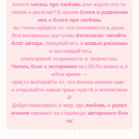
Хотите
читать про любовь
или ищете что‑то
лёгкое и весёлое? В нашем
блоге о развлечен
иях
и
блоге про любовь
вы точно найдёте то, что откликнется в душе.
Все материалы доступны
бесплатно
:
читайте
блог автора
, погружайтесь в
живые рассказы
и наслаждайтесь
атмосферой искренности и творчества.
Читать блог с историями
на L28.Ru можно в л
юбое время —
просто выбирайте то, что близко именно вам,
и открывайте новые грани чувств и впечатлени
й!
Добро пожаловать в мир, где
любовь
и
развл
ечения
оживают на страницах
авторского бло
га
!