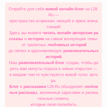
Перейти
к
Откройте для себя
живой онлайн‑блог
на L28.
содержимому
Ru —
пространство искренних эмоций и ярких впеча
тлений!
Здесь вы можете
читать онлайн
авторские ра
ссказы
и
истории
на самые волнующие темы:
от трепетных
любовных историй
до лёгких и вдохновляющих
развлекательных
историй
.
Наш
развлекательный блог
создан, чтобы да
рить вам минуты отдыха и новые открытия —
в каждом тексте чувствуется живой голос авто
ра.
Блог с рассказами
L28.Ru объединяет
любов
ные рассказы
, жизненные зарисовки и увлека
тельные сюжеты,
которые легко полюбить.