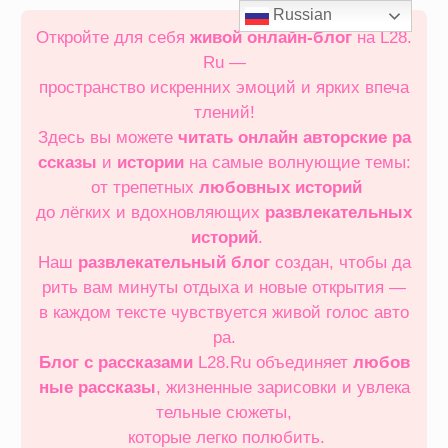
Перейти
Russian
к
Откройте для себя
живой онлайн‑блог
на L28.
содержимому
Ru —
пространство искренних эмоций и ярких впеча
тлений!
Здесь вы можете
читать онлайн
авторские ра
ссказы
и
истории
на самые волнующие темы:
от трепетных
любовных историй
до лёгких и вдохновляющих
развлекательных
историй
.
Наш
развлекательный блог
создан, чтобы да
рить вам минуты отдыха и новые открытия —
в каждом тексте чувствуется живой голос авто
ра.
Блог с рассказами
L28.Ru объединяет
любов
ные рассказы
, жизненные зарисовки и увлека
тельные сюжеты,
которые легко полюбить.