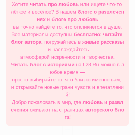
Хотите
читать про любовь
или ищете что‑то
лёгкое и весёлое? В нашем
блоге о развлечен
иях
и
блоге про любовь
вы точно найдёте то, что откликнется в душе.
Все материалы доступны
бесплатно
:
читайте
блог автора
, погружайтесь в
живые рассказы
и наслаждайтесь
атмосферой искренности и творчества.
Читать блог с историями
на L28.Ru можно в л
юбое время —
просто выбирайте то, что близко именно вам,
и открывайте новые грани чувств и впечатлени
й!
Добро пожаловать в мир, где
любовь
и
развл
ечения
оживают на страницах
авторского бло
га
!