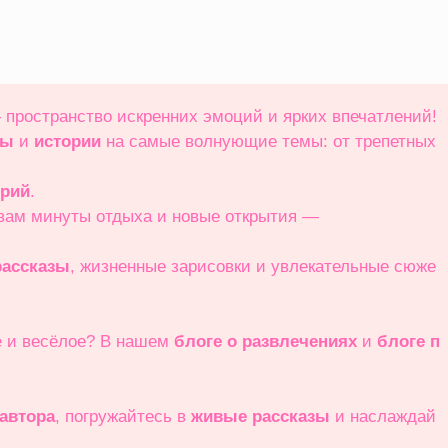
 пространство искренних эмоций и ярких впечатлений!
зы
и
истории
на самые волнующие темы: от трепетных
орий
.
 вам минуты отдыха и новые открытия —
ассказы
, жизненные зарисовки и увлекательные сюже
е и весёлое? В нашем
блоге о развлечениях
и
блоге п
 автора
, погружайтесь в
живые рассказы
и наслаждай