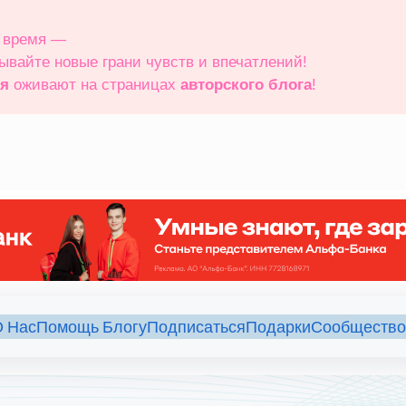
е время —
рывайте новые грани чувств и впечатлений!
ия
оживают на страницах
авторского блога
!
 Нас
Помощь Блогу
Подписаться
Подарки
Сообщество