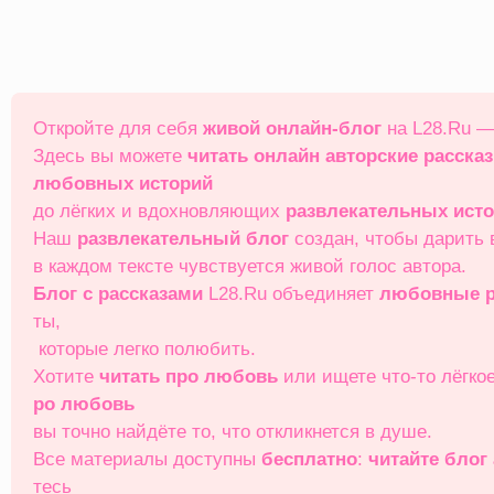
Перейти
к
содержимому
Откройте для себя
живой онлайн‑блог
на L28.Ru —
Здесь вы можете
читать онлайн
авторские расска
любовных историй
до лёгких и вдохновляющих
развлекательных ист
Наш
развлекательный блог
создан, чтобы дарить
в каждом тексте чувствуется живой голос автора.
Блог с рассказами
L28.Ru объединяет
любовные р
ты,
которые легко полюбить.
Хотите
читать про любовь
или ищете что‑то лёгко
ро любовь
вы точно найдёте то, что откликнется в душе.
Все материалы доступны
бесплатно
:
читайте блог
тесь