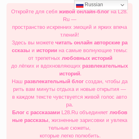
Перейти
Russian
к
Откройте для себя
живой онлайн‑блог
на L28.
содержимому
Ru —
пространство искренних эмоций и ярких впеча
тлений!
Здесь вы можете
читать онлайн
авторские ра
ссказы
и
истории
на самые волнующие темы:
от трепетных
любовных историй
до лёгких и вдохновляющих
развлекательных
историй
.
Наш
развлекательный блог
создан, чтобы да
рить вам минуты отдыха и новые открытия —
в каждом тексте чувствуется живой голос авто
ра.
Блог с рассказами
L28.Ru объединяет
любов
ные рассказы
, жизненные зарисовки и увлека
тельные сюжеты,
которые легко полюбить.