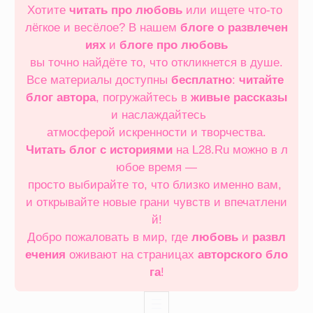
Хотите
читать про любовь
или ищете что‑то
лёгкое и весёлое? В нашем
блоге о развлечен
иях
и
блоге про любовь
вы точно найдёте то, что откликнется в душе.
Все материалы доступны
бесплатно
:
читайте
блог автора
, погружайтесь в
живые рассказы
и наслаждайтесь
атмосферой искренности и творчества.
Читать блог с историями
на L28.Ru можно в л
юбое время —
просто выбирайте то, что близко именно вам,
и открывайте новые грани чувств и впечатлени
й!
Добро пожаловать в мир, где
любовь
и
развл
ечения
оживают на страницах
авторского бло
га
!