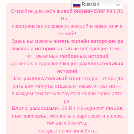
Перейти
Russian
к
Откройте для себя
живой онлайн‑блог
на L28.
содержимому
Ru —
пространство искренних эмоций и ярких впеча
тлений!
Здесь вы можете
читать онлайн
авторские ра
ссказы
и
истории
на самые волнующие темы:
от трепетных
любовных историй
до лёгких и вдохновляющих
развлекательных
историй
.
Наш
развлекательный блог
создан, чтобы да
рить вам минуты отдыха и новые открытия —
в каждом тексте чувствуется живой голос авто
ра.
Блог с рассказами
L28.Ru объединяет
любов
ные рассказы
, жизненные зарисовки и увлека
тельные сюжеты,
которые легко полюбить.