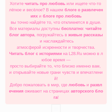
Хотите
читать про любовь
или ищете что‑то
лёгкое и весёлое? В нашем
блоге о развлечен
иях
и
блоге про любовь
вы точно найдёте то, что откликнется в душе.
Все материалы доступны
бесплатно
:
читайте
блог автора
, погружайтесь в
живые рассказы
и наслаждайтесь
атмосферой искренности и творчества.
Читать блог с историями
на L28.Ru можно в л
юбое время —
просто выбирайте то, что близко именно вам,
и открывайте новые грани чувств и впечатлени
й!
Добро пожаловать в мир, где
любовь
и
развл
ечения
оживают на страницах
авторского бло
га
!