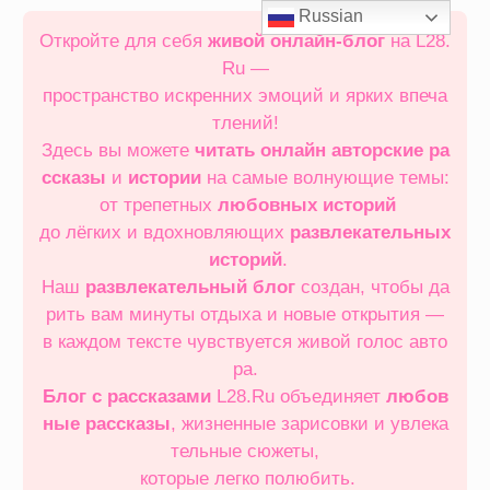
Перейти
Russian
к
Откройте для себя
живой онлайн‑блог
на L28.
содержимому
Ru —
пространство искренних эмоций и ярких впеча
тлений!
Здесь вы можете
читать онлайн
авторские ра
ссказы
и
истории
на самые волнующие темы:
от трепетных
любовных историй
до лёгких и вдохновляющих
развлекательных
историй
.
Наш
развлекательный блог
создан, чтобы да
рить вам минуты отдыха и новые открытия —
в каждом тексте чувствуется живой голос авто
ра.
Блог с рассказами
L28.Ru объединяет
любов
ные рассказы
, жизненные зарисовки и увлека
тельные сюжеты,
которые легко полюбить.