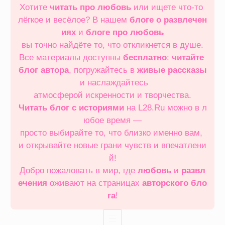
Хотите
читать про любовь
или ищете что‑то
лёгкое и весёлое? В нашем
блоге о развлечен
иях
и
блоге про любовь
вы точно найдёте то, что откликнется в душе.
Все материалы доступны
бесплатно
:
читайте
блог автора
, погружайтесь в
живые рассказы
и наслаждайтесь
атмосферой искренности и творчества.
Читать блог с историями
на L28.Ru можно в л
юбое время —
просто выбирайте то, что близко именно вам,
и открывайте новые грани чувств и впечатлени
й!
Добро пожаловать в мир, где
любовь
и
развл
ечения
оживают на страницах
авторского бло
га
!