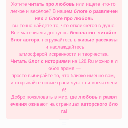
Хотите
читать про любовь
или ищете что‑то
лёгкое и весёлое? В нашем
блоге о развлечен
иях
и
блоге про любовь
вы точно найдёте то, что откликнется в душе.
Все материалы доступны
бесплатно
:
читайте
блог автора
, погружайтесь в
живые рассказы
и наслаждайтесь
атмосферой искренности и творчества.
Читать блог с историями
на L28.Ru можно в л
юбое время —
просто выбирайте то, что близко именно вам,
и открывайте новые грани чувств и впечатлени
й!
Добро пожаловать в мир, где
любовь
и
развл
ечения
оживают на страницах
авторского бло
га
!