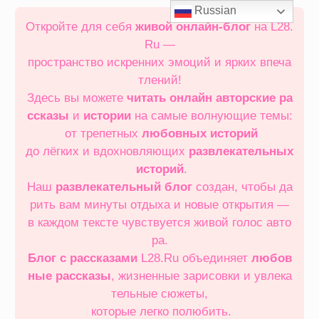
Перейти
Russian
к
Откройте для себя
живой онлайн‑блог
на L28.
содержимому
Ru —
пространство искренних эмоций и ярких впеча
тлений!
Здесь вы можете
читать онлайн
авторские ра
ссказы
и
истории
на самые волнующие темы:
от трепетных
любовных историй
до лёгких и вдохновляющих
развлекательных
историй
.
Наш
развлекательный блог
создан, чтобы да
рить вам минуты отдыха и новые открытия —
в каждом тексте чувствуется живой голос авто
ра.
Блог с рассказами
L28.Ru объединяет
любов
ные рассказы
, жизненные зарисовки и увлека
тельные сюжеты,
которые легко полюбить.