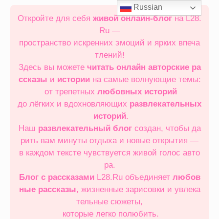
Перейти
Russian
к
Откройте для себя
живой онлайн‑блог
на L28.
содержимому
Ru —
пространство искренних эмоций и ярких впеча
тлений!
Здесь вы можете
читать онлайн
авторские ра
ссказы
и
истории
на самые волнующие темы:
от трепетных
любовных историй
до лёгких и вдохновляющих
развлекательных
историй
.
Наш
развлекательный блог
создан, чтобы да
рить вам минуты отдыха и новые открытия —
в каждом тексте чувствуется живой голос авто
ра.
Блог с рассказами
L28.Ru объединяет
любов
ные рассказы
, жизненные зарисовки и увлека
тельные сюжеты,
которые легко полюбить.