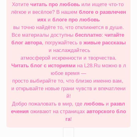
Хотите
читать про любовь
или ищете что‑то
лёгкое и весёлое? В нашем
блоге о развлечен
иях
и
блоге про любовь
вы точно найдёте то, что откликнется в душе.
Все материалы доступны
бесплатно
:
читайте
блог автора
, погружайтесь в
живые рассказы
и наслаждайтесь
атмосферой искренности и творчества.
Читать блог с историями
на L28.Ru можно в л
юбое время —
просто выбирайте то, что близко именно вам,
и открывайте новые грани чувств и впечатлени
й!
Добро пожаловать в мир, где
любовь
и
развл
ечения
оживают на страницах
авторского бло
га
!