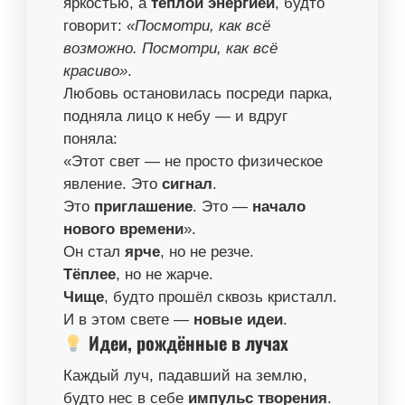
яркостью, а
тёплой энергией
, будто
говорит:
«Посмотри, как всё
возможно. Посмотри, как всё
красиво»
.
Любовь остановилась посреди парка,
подняла лицо к небу — и вдруг
поняла:
«Этот свет — не просто физическое
явление. Это
сигнал
.
Это
приглашение
. Это —
начало
нового времени
».
Он стал
ярче
, но не резче.
Тёплее
, но не жарче.
Чище
, будто прошёл сквозь кристалл.
И в этом свете —
новые идеи
.
Идеи, рождённые в лучах
Каждый луч, падавший на землю,
будто нес в себе
импульс творения
.