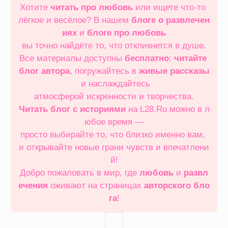
Хотите
читать про любовь
или ищете что‑то
лёгкое и весёлое? В нашем
блоге о развлечен
иях
и
блоге про любовь
вы точно найдёте то, что откликнется в душе.
Все материалы доступны
бесплатно
:
читайте
блог автора
, погружайтесь в
живые рассказы
и наслаждайтесь
атмосферой искренности и творчества.
Читать блог с историями
на L28.Ru можно в л
юбое время —
просто выбирайте то, что близко именно вам,
и открывайте новые грани чувств и впечатлени
й!
Добро пожаловать в мир, где
любовь
и
развл
ечения
оживают на страницах
авторского бло
га
!