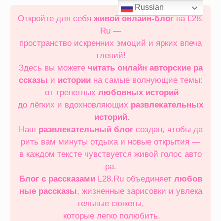
Перейти
Russian
к
Откройте для себя
живой онлайн‑блог
на L28.
содержимому
Ru —
пространство искренних эмоций и ярких впеча
тлений!
Здесь вы можете
читать онлайн
авторские ра
ссказы
и
истории
на самые волнующие темы:
от трепетных
любовных историй
до лёгких и вдохновляющих
развлекательных
историй
.
Наш
развлекательный блог
создан, чтобы да
рить вам минуты отдыха и новые открытия —
в каждом тексте чувствуется живой голос авто
ра.
Блог с рассказами
L28.Ru объединяет
любов
ные рассказы
, жизненные зарисовки и увлека
тельные сюжеты,
которые легко полюбить.