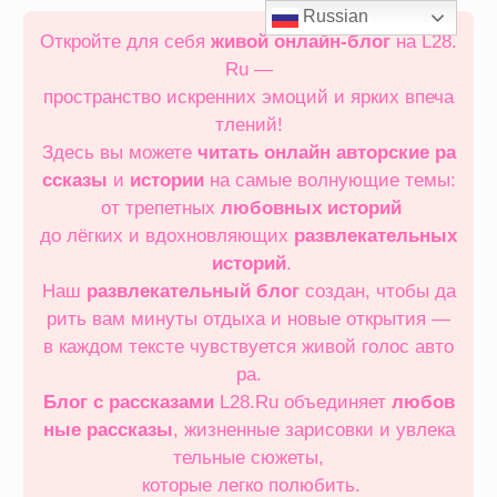
Перейти
Russian
к
Откройте для себя
живой онлайн‑блог
на L28.
содержимому
Ru —
пространство искренних эмоций и ярких впеча
тлений!
Здесь вы можете
читать онлайн
авторские ра
ссказы
и
истории
на самые волнующие темы:
от трепетных
любовных историй
до лёгких и вдохновляющих
развлекательных
историй
.
Наш
развлекательный блог
создан, чтобы да
рить вам минуты отдыха и новые открытия —
в каждом тексте чувствуется живой голос авто
ра.
Блог с рассказами
L28.Ru объединяет
любов
ные рассказы
, жизненные зарисовки и увлека
тельные сюжеты,
которые легко полюбить.