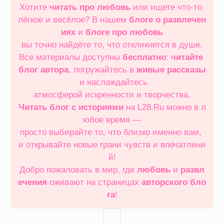
Хотите
читать про любовь
или ищете что‑то
лёгкое и весёлое? В нашем
блоге о развлечен
иях
и
блоге про любовь
вы точно найдёте то, что откликнется в душе.
Все материалы доступны
бесплатно
:
читайте
блог автора
, погружайтесь в
живые рассказы
и наслаждайтесь
атмосферой искренности и творчества.
Читать блог с историями
на L28.Ru можно в л
юбое время —
просто выбирайте то, что близко именно вам,
и открывайте новые грани чувств и впечатлени
й!
Добро пожаловать в мир, где
любовь
и
развл
ечения
оживают на страницах
авторского бло
га
!