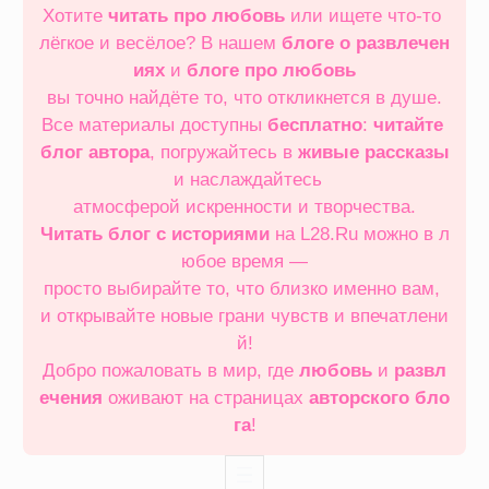
Хотите
читать про любовь
или ищете что‑то
лёгкое и весёлое? В нашем
блоге о развлечен
иях
и
блоге про любовь
вы точно найдёте то, что откликнется в душе.
Все материалы доступны
бесплатно
:
читайте
блог автора
, погружайтесь в
живые рассказы
и наслаждайтесь
атмосферой искренности и творчества.
Читать блог с историями
на L28.Ru можно в л
юбое время —
просто выбирайте то, что близко именно вам,
и открывайте новые грани чувств и впечатлени
й!
Добро пожаловать в мир, где
любовь
и
развл
ечения
оживают на страницах
авторского бло
га
!