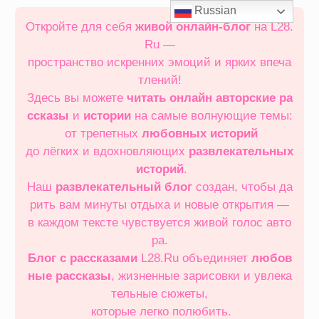
Перейти
Russian
к
Откройте для себя
живой онлайн‑блог
на L28.
содержимому
Ru —
пространство искренних эмоций и ярких впеча
тлений!
Здесь вы можете
читать онлайн
авторские ра
ссказы
и
истории
на самые волнующие темы:
от трепетных
любовных историй
до лёгких и вдохновляющих
развлекательных
историй
.
Наш
развлекательный блог
создан, чтобы да
рить вам минуты отдыха и новые открытия —
в каждом тексте чувствуется живой голос авто
ра.
Блог с рассказами
L28.Ru объединяет
любов
ные рассказы
, жизненные зарисовки и увлека
тельные сюжеты,
которые легко полюбить.