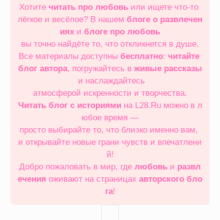
Хотите
читать про любовь
или ищете что‑то
лёгкое и весёлое? В нашем
блоге о развлечен
иях
и
блоге про любовь
вы точно найдёте то, что откликнется в душе.
Все материалы доступны
бесплатно
:
читайте
блог автора
, погружайтесь в
живые рассказы
и наслаждайтесь
атмосферой искренности и творчества.
Читать блог с историями
на L28.Ru можно в л
юбое время —
просто выбирайте то, что близко именно вам,
и открывайте новые грани чувств и впечатлени
й!
Добро пожаловать в мир, где
любовь
и
развл
ечения
оживают на страницах
авторского бло
га
!