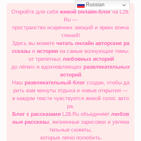
Перейти
Russian
к
Откройте для себя
живой онлайн‑блог
на L28.
содержимому
Ru —
пространство искренних эмоций и ярких впеча
тлений!
Здесь вы можете
читать онлайн
авторские ра
ссказы
и
истории
на самые волнующие темы:
от трепетных
любовных историй
до лёгких и вдохновляющих
развлекательных
историй
.
Наш
развлекательный блог
создан, чтобы да
рить вам минуты отдыха и новые открытия —
в каждом тексте чувствуется живой голос авто
ра.
Блог с рассказами
L28.Ru объединяет
любов
ные рассказы
, жизненные зарисовки и увлека
тельные сюжеты,
которые легко полюбить.