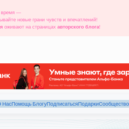
е время —
рывайте новые грани чувств и впечатлений!
ия
оживают на страницах
авторского блога
!
 Нас
Помощь Блогу
Подписаться
Подарки
Сообщество