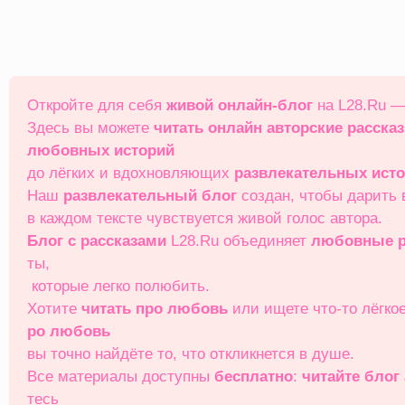
Перейти
к
содержимому
Откройте для себя
живой онлайн‑блог
на L28.Ru —
Здесь вы можете
читать онлайн
авторские расска
любовных историй
до лёгких и вдохновляющих
развлекательных ист
Наш
развлекательный блог
создан, чтобы дарить
в каждом тексте чувствуется живой голос автора.
Блог с рассказами
L28.Ru объединяет
любовные р
ты,
которые легко полюбить.
Хотите
читать про любовь
или ищете что‑то лёгко
ро любовь
вы точно найдёте то, что откликнется в душе.
Все материалы доступны
бесплатно
:
читайте блог
тесь