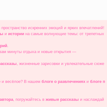
 пространство искренних эмоций и ярких впечатлений!
зы
и
истории
на самые волнующие темы: от трепетных
орий
.
 вам минуты отдыха и новые открытия —
ассказы
, жизненные зарисовки и увлекательные сюже
е и весёлое? В нашем
блоге о развлечениях
и
блоге п
 автора
, погружайтесь в
живые рассказы
и наслаждай