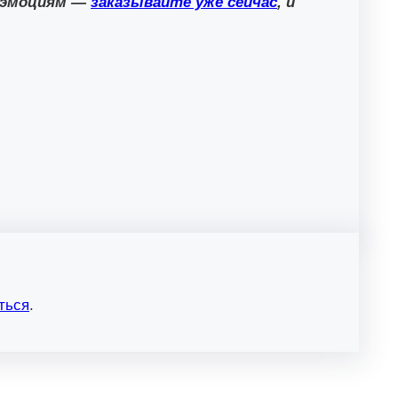
м эмоциям —
заказывайте уже сейчас
, и
ться
.