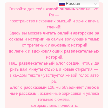
Перейти
Russian
к
Откройте для себя
живой онлайн‑блог
на L28.
содержимому
Ru —
пространство искренних эмоций и ярких впеча
тлений!
Здесь вы можете
читать онлайн
авторские ра
ссказы
и
истории
на самые волнующие темы:
от трепетных
любовных историй
до лёгких и вдохновляющих
развлекательных
историй
.
Наш
развлекательный блог
создан, чтобы да
рить вам минуты отдыха и новые открытия —
в каждом тексте чувствуется живой голос авто
ра.
Блог с рассказами
L28.Ru объединяет
любов
ные рассказы
, жизненные зарисовки и увлека
тельные сюжеты,
которые легко полюбить.