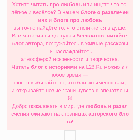
Хотите
читать про любовь
или ищете что‑то
лёгкое и весёлое? В нашем
блоге о развлечен
иях
и
блоге про любовь
вы точно найдёте то, что откликнется в душе.
Все материалы доступны
бесплатно
:
читайте
блог автора
, погружайтесь в
живые рассказы
и наслаждайтесь
атмосферой искренности и творчества.
Читать блог с историями
на L28.Ru можно в л
юбое время —
просто выбирайте то, что близко именно вам,
и открывайте новые грани чувств и впечатлени
й!
Добро пожаловать в мир, где
любовь
и
развл
ечения
оживают на страницах
авторского бло
га
!