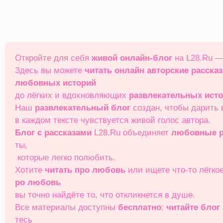
Перейти
к
содержимому
Откройте для себя
живой онлайн‑блог
на L28.Ru —
Здесь вы можете
читать онлайн
авторские расска
любовных историй
до лёгких и вдохновляющих
развлекательных ист
Наш
развлекательный блог
создан, чтобы дарить
в каждом тексте чувствуется живой голос автора.
Блог с рассказами
L28.Ru объединяет
любовные р
ты,
которые легко полюбить.
Хотите
читать про любовь
или ищете что‑то лёгко
ро любовь
вы точно найдёте то, что откликнется в душе.
Все материалы доступны
бесплатно
:
читайте блог
тесь