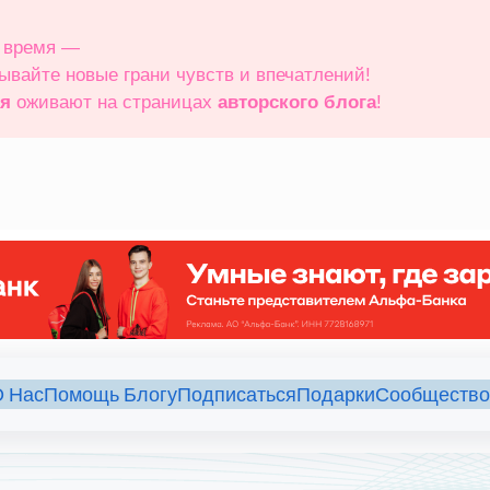
е время —
рывайте новые грани чувств и впечатлений!
ия
оживают на страницах
авторского блога
!
 Нас
Помощь Блогу
Подписаться
Подарки
Сообщество