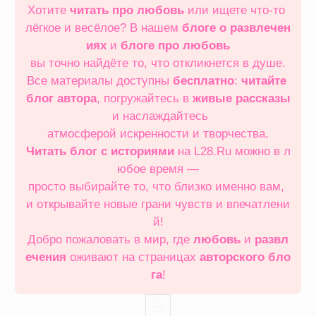
Хотите
читать про любовь
или ищете что‑то
лёгкое и весёлое? В нашем
блоге о развлечен
иях
и
блоге про любовь
вы точно найдёте то, что откликнется в душе.
Все материалы доступны
бесплатно
:
читайте
блог автора
, погружайтесь в
живые рассказы
и наслаждайтесь
атмосферой искренности и творчества.
Читать блог с историями
на L28.Ru можно в л
юбое время —
просто выбирайте то, что близко именно вам,
и открывайте новые грани чувств и впечатлени
й!
Добро пожаловать в мир, где
любовь
и
развл
ечения
оживают на страницах
авторского бло
га
!