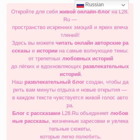
Перейти
Russian
к
Откройте для себя
живой онлайн‑блог
на L28.
содержимому
Ru —
пространство искренних эмоций и ярких впеча
тлений!
Здесь вы можете
читать онлайн
авторские ра
ссказы
и
истории
на самые волнующие темы:
от трепетных
любовных историй
до лёгких и вдохновляющих
развлекательных
историй
.
Наш
развлекательный блог
создан, чтобы да
рить вам минуты отдыха и новые открытия —
в каждом тексте чувствуется живой голос авто
ра.
Блог с рассказами
L28.Ru объединяет
любов
ные рассказы
, жизненные зарисовки и увлека
тельные сюжеты,
которые легко полюбить.