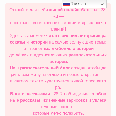
Перейти
Russian
к
Откройте для себя
живой онлайн‑блог
на L28.
содержимому
Ru —
пространство искренних эмоций и ярких впеча
тлений!
Здесь вы можете
читать онлайн
авторские ра
ссказы
и
истории
на самые волнующие темы:
от трепетных
любовных историй
до лёгких и вдохновляющих
развлекательных
историй
.
Наш
развлекательный блог
создан, чтобы да
рить вам минуты отдыха и новые открытия —
в каждом тексте чувствуется живой голос авто
ра.
Блог с рассказами
L28.Ru объединяет
любов
ные рассказы
, жизненные зарисовки и увлека
тельные сюжеты,
которые легко полюбить.