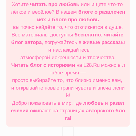
Хотите
читать про любовь
или ищете что‑то
лёгкое и весёлое? В нашем
блоге о развлечен
иях
и
блоге про любовь
вы точно найдёте то, что откликнется в душе.
Все материалы доступны
бесплатно
:
читайте
блог автора
, погружайтесь в
живые рассказы
и наслаждайтесь
атмосферой искренности и творчества.
Читать блог с историями
на L28.Ru можно в л
юбое время —
просто выбирайте то, что близко именно вам,
и открывайте новые грани чувств и впечатлени
й!
Добро пожаловать в мир, где
любовь
и
развл
ечения
оживают на страницах
авторского бло
га
!