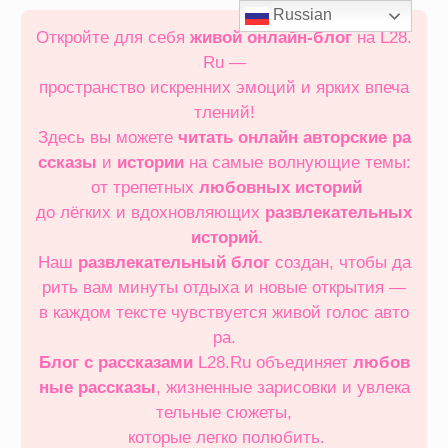
Перейти
Russian
к
Откройте для себя
живой онлайн‑блог
на L28.
содержимому
Ru —
пространство искренних эмоций и ярких впеча
тлений!
Здесь вы можете
читать онлайн
авторские ра
ссказы
и
истории
на самые волнующие темы:
от трепетных
любовных историй
до лёгких и вдохновляющих
развлекательных
историй
.
Наш
развлекательный блог
создан, чтобы да
рить вам минуты отдыха и новые открытия —
в каждом тексте чувствуется живой голос авто
ра.
Блог с рассказами
L28.Ru объединяет
любов
ные рассказы
, жизненные зарисовки и увлека
тельные сюжеты,
которые легко полюбить.