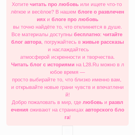
Хотите
читать про любовь
или ищете что‑то
лёгкое и весёлое? В нашем
блоге о развлечен
иях
и
блоге про любовь
вы точно найдёте то, что откликнется в душе.
Все материалы доступны
бесплатно
:
читайте
блог автора
, погружайтесь в
живые рассказы
и наслаждайтесь
атмосферой искренности и творчества.
Читать блог с историями
на L28.Ru можно в л
юбое время —
просто выбирайте то, что близко именно вам,
и открывайте новые грани чувств и впечатлени
й!
Добро пожаловать в мир, где
любовь
и
развл
ечения
оживают на страницах
авторского бло
га
!