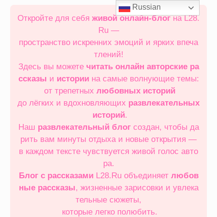
Перейти
Russian
к
Откройте для себя
живой онлайн‑блог
на L28.
содержимому
Ru —
пространство искренних эмоций и ярких впеча
тлений!
Здесь вы можете
читать онлайн
авторские ра
ссказы
и
истории
на самые волнующие темы:
от трепетных
любовных историй
до лёгких и вдохновляющих
развлекательных
историй
.
Наш
развлекательный блог
создан, чтобы да
рить вам минуты отдыха и новые открытия —
в каждом тексте чувствуется живой голос авто
ра.
Блог с рассказами
L28.Ru объединяет
любов
ные рассказы
, жизненные зарисовки и увлека
тельные сюжеты,
которые легко полюбить.