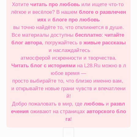
Хотите
читать про любовь
или ищете что‑то
лёгкое и весёлое? В нашем
блоге о развлечен
иях
и
блоге про любовь
вы точно найдёте то, что откликнется в душе.
Все материалы доступны
бесплатно
:
читайте
блог автора
, погружайтесь в
живые рассказы
и наслаждайтесь
атмосферой искренности и творчества.
Читать блог с историями
на L28.Ru можно в л
юбое время —
просто выбирайте то, что близко именно вам,
и открывайте новые грани чувств и впечатлени
й!
Добро пожаловать в мир, где
любовь
и
развл
ечения
оживают на страницах
авторского бло
га
!