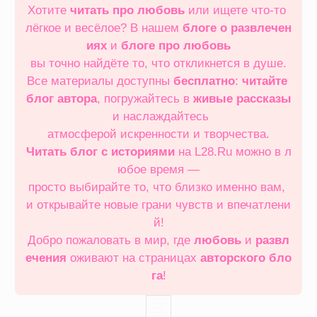
Хотите
читать про любовь
или ищете что‑то
лёгкое и весёлое? В нашем
блоге о развлечен
иях
и
блоге про любовь
вы точно найдёте то, что откликнется в душе.
Все материалы доступны
бесплатно
:
читайте
блог автора
, погружайтесь в
живые рассказы
и наслаждайтесь
атмосферой искренности и творчества.
Читать блог с историями
на L28.Ru можно в л
юбое время —
просто выбирайте то, что близко именно вам,
и открывайте новые грани чувств и впечатлени
й!
Добро пожаловать в мир, где
любовь
и
развл
ечения
оживают на страницах
авторского бло
га
!