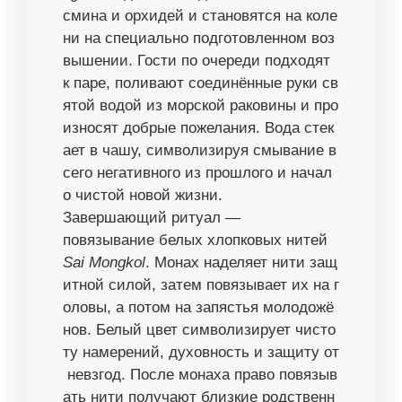
смина и орхидей и становятся на коле
ни на специально подготовленном воз
вышении. Гости по очереди подходят
к паре, поливают соединённые руки св
ятой водой из морской раковины и про
износят добрые пожелания. Вода стек
ает в чашу, символизируя смывание в
сего негативного из прошлого и начал
о чистой новой жизни.
Завершающий ритуал —
повязывание белых хлопковых нитей
Sai Mongkol
. Монах наделяет нити защ
итной силой, затем повязывает их на г
оловы, а потом на запястья молодожё
нов. Белый цвет символизирует чисто
ту намерений, духовность и защиту от
невзгод. После монаха право повязыв
ать нити получают близкие родственн