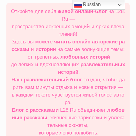
Перейти
Russian
к
Откройте для себя
живой онлайн‑блог
на L28.
содержимому
Ru —
пространство искренних эмоций и ярких впеча
тлений!
Здесь вы можете
читать онлайн
авторские ра
ссказы
и
истории
на самые волнующие темы:
от трепетных
любовных историй
до лёгких и вдохновляющих
развлекательных
историй
.
Наш
развлекательный блог
создан, чтобы да
рить вам минуты отдыха и новые открытия —
в каждом тексте чувствуется живой голос авто
ра.
Блог с рассказами
L28.Ru объединяет
любов
ные рассказы
, жизненные зарисовки и увлека
тельные сюжеты,
которые легко полюбить.