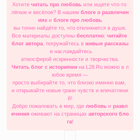
Хотите
читать про любовь
или ищете что‑то
лёгкое и весёлое? В нашем
блоге о развлечен
иях
и
блоге про любовь
вы точно найдёте то, что откликнется в душе.
Все материалы доступны
бесплатно
:
читайте
блог автора
, погружайтесь в
живые рассказы
и наслаждайтесь
атмосферой искренности и творчества.
Читать блог с историями
на L28.Ru можно в л
юбое время —
просто выбирайте то, что близко именно вам,
и открывайте новые грани чувств и впечатлени
й!
Добро пожаловать в мир, где
любовь
и
развл
ечения
оживают на страницах
авторского бло
га
!