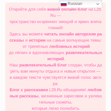
Перейти
Russian
к
Откройте для себя
живой онлайн‑блог
на L28.
содержимому
Ru —
пространство искренних эмоций и ярких впеча
тлений!
Здесь вы можете
читать онлайн
авторские ра
ссказы
и
истории
на самые волнующие темы:
от трепетных
любовных историй
до лёгких и вдохновляющих
развлекательных
историй
.
Наш
развлекательный блог
создан, чтобы да
рить вам минуты отдыха и новые открытия —
в каждом тексте чувствуется живой голос авто
ра.
Блог с рассказами
L28.Ru объединяет
любов
ные рассказы
, жизненные зарисовки и увлека
тельные сюжеты,
которые легко полюбить.