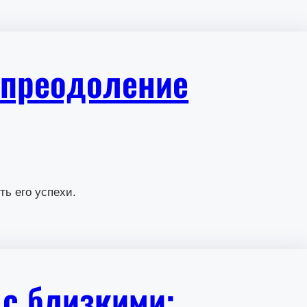
: преодоление
ть его успехи.
 с близкими: