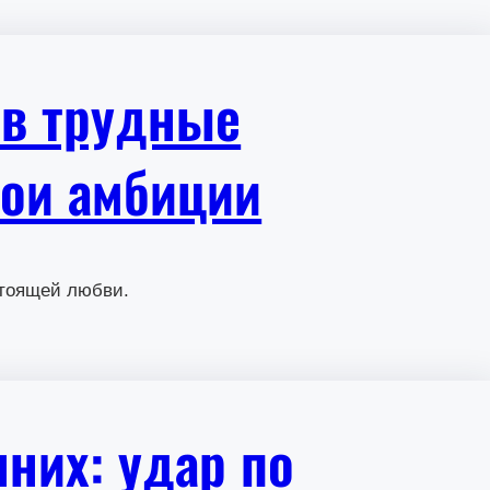
 в трудные
вои амбиции
стоящей любви.
них: удар по