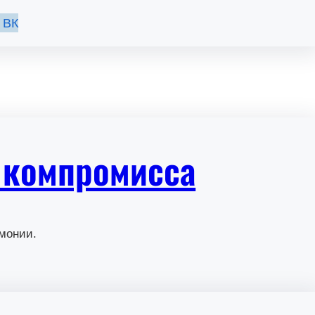
 ВК
 компромисса
монии.