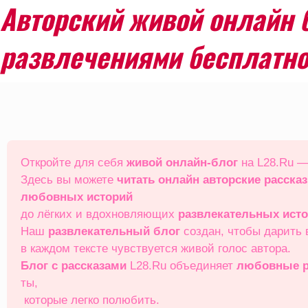
Авторский живой онлайн б
развлечениями бесплатно
Перейти
к
содержимому
Откройте для себя
живой онлайн‑блог
на L28.Ru —
Здесь вы можете
читать онлайн
авторские расска
любовных историй
до лёгких и вдохновляющих
развлекательных ист
Наш
развлекательный блог
создан, чтобы дарить
в каждом тексте чувствуется живой голос автора.
Блог с рассказами
L28.Ru объединяет
любовные р
ты,
которые легко полюбить.